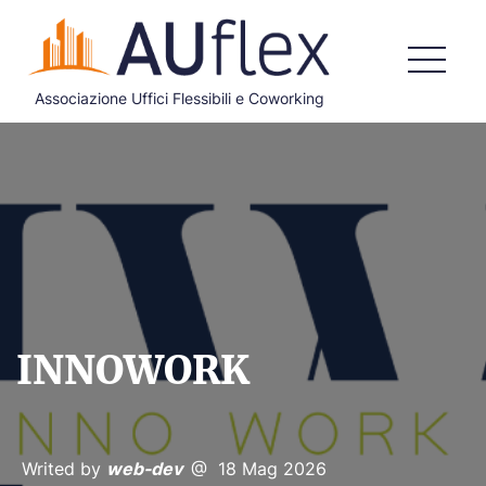
Associazione Uffici Flessibili e Coworking
HOME
CHI SIAMO
COSA FACCIAMO
DOCUMENTI ISTITUZIONALI
ADERISCI
INNOWORK
BLOG
CONTATTI
Writed by
web-dev
@ 18 Mag 2026