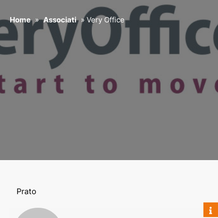
Home
»
Associati
»
Very Office
Prato