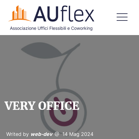
Associazione Uffici Flessibili e Coworking
HOME
CHI SIAMO
COSA FACCIAMO
DOCUMENTI ISTITUZIONALI
ADERISCI
VERY OFFICE
BLOG
CONTATTI
Writed by
web-dev
@ 14 Mag 2024