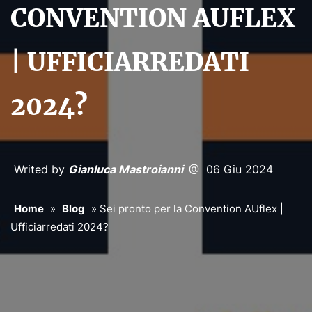
CONVENTION AUFLEX
| UFFICIARREDATI
2024?
Writed by
Gianluca Mastroianni
@ 06 Giu 2024
Home
»
Blog
»
Sei pronto per la Convention AUflex |
Ufficiarredati 2024?