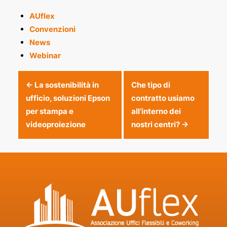
AUflex
Convenzioni
News
Webinar
Post
←
La sostenibilità in
Che tipo di
ufficio, soluzioni Epson
contratto usiamo
per stampa e
all’interno dei
videoproiezione
nostri centri?
→
navigation