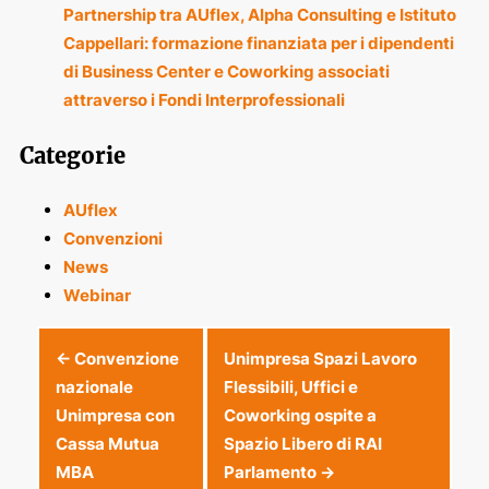
Partnership tra AUflex, Alpha Consulting e Istituto
Cappellari: formazione finanziata per i dipendenti
di Business Center e Coworking associati
attraverso i Fondi Interprofessionali
Categorie
AUflex
Convenzioni
News
Webinar
Post
←
Convenzione
Unimpresa Spazi Lavoro
nazionale
Flessibili, Uffici e
Unimpresa con
Coworking ospite a
Cassa Mutua
Spazio Libero di RAI
navigation
MBA
Parlamento
→