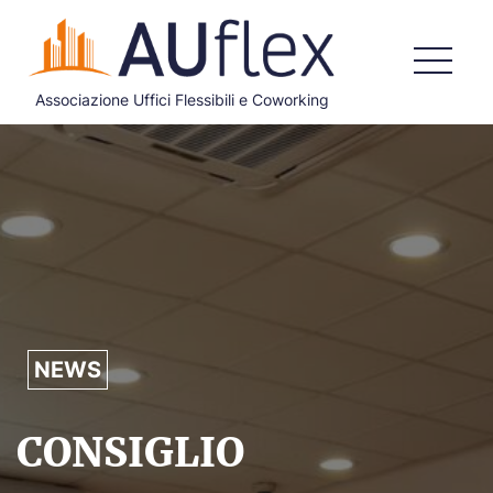
Associazione Uffici Flessibili e Coworking
HOME
CHI SIAMO
COSA FACCIAMO
DOCUMENTI ISTITUZIONALI
ADERISCI
NEWS
BLOG
CONTATTI
CONSIGLIO