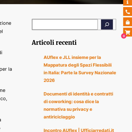
zione
el
0
Articoli recenti
di
AUflex e JLL insieme per la
Mappatura degli Spazi Flessibili
per la
in Italia: Parte la Survey Nazionale
2026
mme
Documenti di identità e contratti
ico,
di coworking: cosa dice la
normativa su privacy e
antiriciclaggio
a
o
Incontro AUflex | Ufficiarredati.it