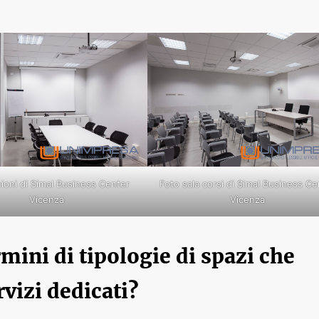
nioni di Simal Business Center
Foto sala corsi di Simal Business Ce
Vicenza
Vicenza
ermini di tipologie di spazi che
rvizi dedicati?