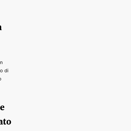
n
un
o di
o
te
ato