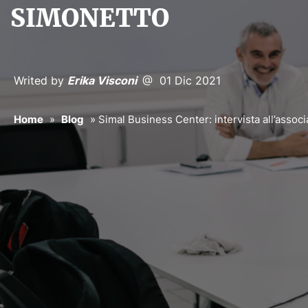
SIMONETTO
Writed by
Erika Visconi
@ 01 Dic 2021
Home
»
Blog
»
Simal Business Center: intervista all’assoc