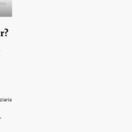
ness
r?
n
ziaria
,