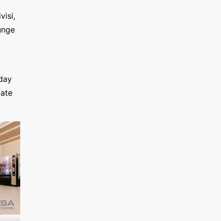
visi,
ounge
 day
iate