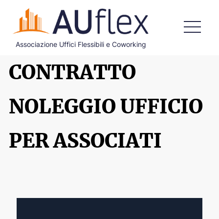
Associazione Uffici Flessibili e Coworking
HOME
CONTRATTO
CHI SIAMO
COSA FACCIAMO
NOLEGGIO UFFICIO
DOCUMENTI ISTITUZIONALI
PER ASSOCIATI
ADERISCI
BLOG
CONTATTI