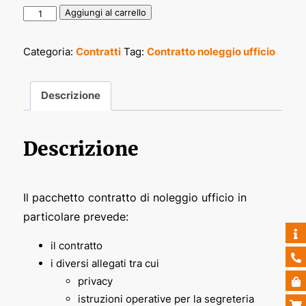
Contratto
Aggiungi al carrello
noleggio
ufficio
Categoria:
Contratti
Tag:
Contratto noleggio ufficio
per
associati
Descrizione
quantità
Descrizione
Il pacchetto contratto di noleggio ufficio in
particolare prevede:
il contratto
i diversi allegati tra cui
privacy
istruzioni operative per la segreteria